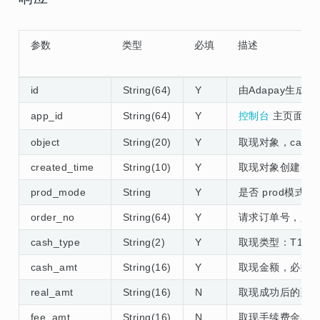
参数
类型
必填
描述
id
String(64)
Y
由Adapay生成的
app_id
String(64)
Y
控制台
主页面应用的
object
String(20)
Y
取现对象，cash
created_time
String(10)
Y
取现对象创建时的 
prod_mode
String
Y
是否 prod模式，tr
order_no
String(64)
Y
请求订单号，只能
cash_type
String(2)
Y
取现类型：T1-T
cash_amt
String(16)
Y
取现金额，必须大于
real_amt
String(16)
N
取现成功后的到账
fee_amt
String(16)
N
取现手续费金额