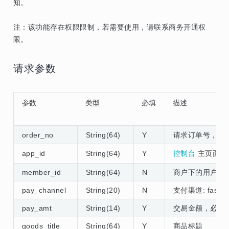
知。
注：该功能存在权限限制，若需要使用，请联系商务开通权
限。
请求参数
参数
类型
必填
描述
order_no
String(64)
Y
请求订单号，只能
app_id
String(64)
Y
控制台
主页面应用
member_id
String(64)
N
商户下的用户id
pay_channel
String(20)
N
支付渠道: fast
pay_amt
String(14)
Y
交易金额，必须大
goods_title
String(64)
Y
商品标题