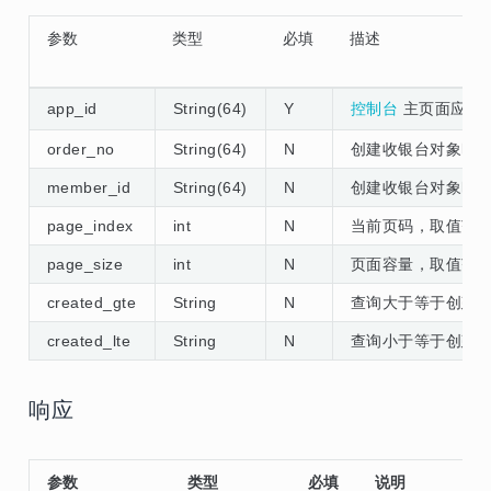
参数
类型
必填
描述
app_id
String(64)
Y
控制台
主页面应用的a
order_no
String(64)
N
创建收银台对象时
member_id
String(64)
N
创建收银台对象时上
page_index
int
N
当前页码，取值范围 1
page_size
int
N
页面容量，取值范围 
created_gte
String
N
查询大于等于创建时
created_lte
String
N
查询小于等于创建时间（
响应
参数
类型
必填
说明