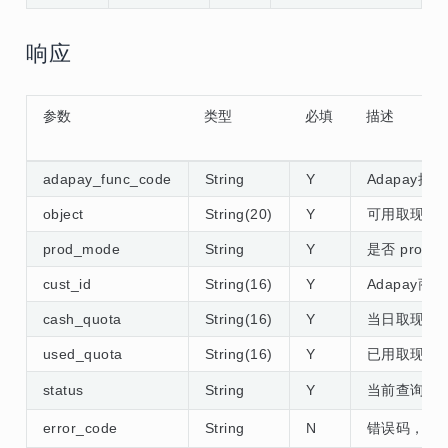
响应
参数
类型
必填
描述
adapay_func_code
String
Y
Adapay接
object
String(20)
Y
可用取现额度对
prod_mode
String
Y
是否 prod模
cust_id
String(16)
Y
Adapay商
cash_quota
String(16)
Y
当日取现额度
used_quota
String(16)
Y
已用取现额度
status
String
Y
当前查询状
error_code
String
N
错误码，详