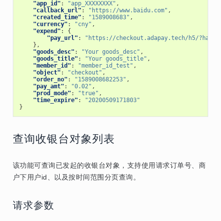
"app_id"
:
"app_XXXXXXXX"
,
"callback_url"
:
"https://www.baidu.com"
,
"created_time"
:
"1589008683"
,
"currency"
:
"cny"
,
"expend"
:
{
"pay_url"
:
"https://checkout.adapay.tech/h5/?hash=
},
"goods_desc"
:
"Your goods_desc"
,
"goods_title"
:
"Your goods_title"
,
"member_id"
:
"member_id_test"
,
"object"
:
"checkout"
,
"order_no"
:
"1589008682253"
,
"pay_amt"
:
"0.02"
,
"prod_mode"
:
"true"
,
"time_expire"
:
"20200509171803"
}
查询收银台对象列表
该功能可查询已发起的收银台对象，支持使用请求订单号、商
户下用户id、以及按时间范围分页查询。
请求参数