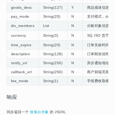
goods_desc
String(127)
Y
商品描述信息
pay_mode
String(20)
N
支付模式，dela
div_members
List
N
分账对象信息列表
currency
String(3)
N
3位 ISO 货
time_expire
String(20)
N
订单失效时间，输
description
String(128)
N
订单附加说明
notify_url
String(250)
N
异步通知地址，ur
callback_url
String(250)
N
商户前端页面地
fee_mode
String(1)
N
手续费收取模式
响应
同步返回一个
收银台对象
的 JSON。