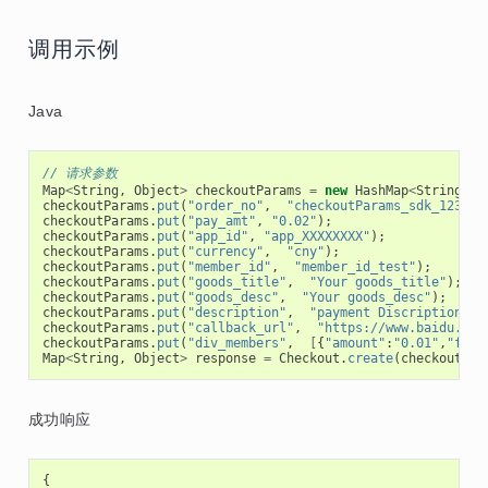
调用示例
Java
// 请求参数
Map
<
String
,
Object
>
checkoutParams
=
new
HashMap
<
String
,
O
checkoutParams
.
put
(
"order_no"
,
"checkoutParams_sdk_123456
checkoutParams
.
put
(
"pay_amt"
,
"0.02"
);
checkoutParams
.
put
(
"app_id"
,
"app_XXXXXXXX"
);
checkoutParams
.
put
(
"currency"
,
"cny"
);
checkoutParams
.
put
(
"member_id"
,
"member_id_test"
);
checkoutParams
.
put
(
"goods_title"
,
"Your goods_title"
);
checkoutParams
.
put
(
"goods_desc"
,
"Your goods_desc"
);
checkoutParams
.
put
(
"description"
,
"payment Discription"
);
checkoutParams
.
put
(
"callback_url"
,
"https://www.baidu.com
checkoutParams
.
put
(
"div_members"
,
[
{
"amount"
:
"0.01"
,
"fee_
Map
<
String
,
Object
>
response
=
Checkout
.
create
(
checkoutPar
成功响应
{