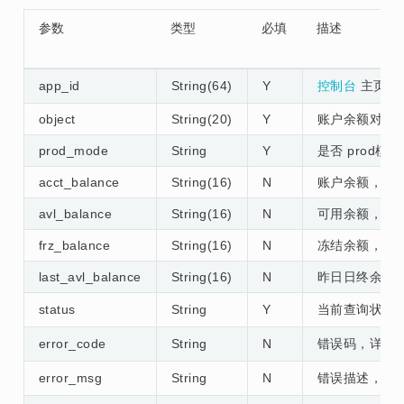
参数
类型
必填
描述
app_id
String(64)
Y
控制台
主页面应
object
String(20)
Y
账户余额对象，ac
prod_mode
String
Y
是否 prod模式，
acct_balance
String(16)
N
账户余额，账户
avl_balance
String(16)
N
可用余额，该
frz_balance
String(16)
N
冻结余额，当
last_avl_balance
String(16)
N
昨日日终余额
status
String
Y
当前查询状态
error_code
String
N
错误码，详见
error_msg
String
N
错误描述，详