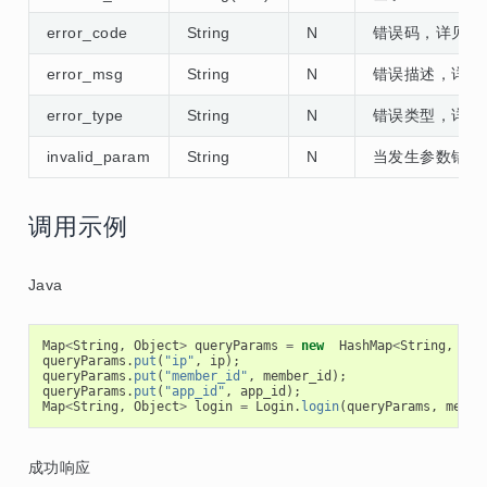
error_code
String
N
错误码，详见
error_msg
String
N
错误描述，详
error_type
String
N
错误类型，详
invalid_param
String
N
当发生参数错误
调用示例
Java
Map
<
String
,
Object
>
queryParams
=
new
HashMap
<
String
,
Obj
queryParams
.
put
(
"ip"
,
ip
);
queryParams
.
put
(
"member_id"
,
member_id
);
queryParams
.
put
(
"app_id"
,
app_id
);
Map
<
String
,
Object
>
login
=
Login
.
login
(
queryParams
,
merch
成功响应