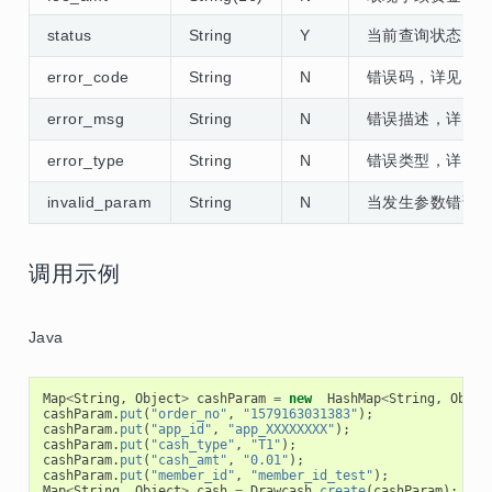
status
String
Y
当前查询状态，
error_code
String
N
错误码，详见
错
error_msg
String
N
错误描述，详见
error_type
String
N
错误类型，详见
invalid_param
String
N
当发生参数错误
调用示例
Java
Map
<
String
,
Object
>
cashParam
=
new
HashMap
<
String
,
Objec
cashParam
.
put
(
"order_no"
,
"1579163031383"
);
cashParam
.
put
(
"app_id"
,
"app_XXXXXXXX"
);
cashParam
.
put
(
"cash_type"
,
"T1"
);
cashParam
.
put
(
"cash_amt"
,
"0.01"
);
cashParam
.
put
(
"member_id"
,
"member_id_test"
);
Map
<
String
,
Object
>
cash
=
Drawcash
.
create
(
cashParam
);