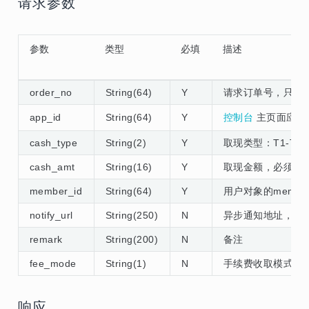
请求参数
参数
类型
必填
描述
order_no
String(64)
Y
请求订单号，只能为
app_id
String(64)
Y
控制台
主页面应用的a
cash_type
String(2)
Y
取现类型：T1-T
cash_amt
String(16)
Y
取现金额，必须大于
member_id
String(64)
Y
用户对象的memb
notify_url
String(250)
N
异步通知地址，url为
remark
String(200)
N
备注
fee_mode
String(1)
N
手续费收取模式：O
响应