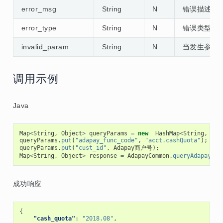
error_msg
String
N
错误描述，
error_type
String
N
错误类型，
invalid_param
String
N
当发生参数
调用示例
Java
Map
<
String
,
Object
>
queryParams
=
new
HashMap
<
String
,
Obj
queryParams
.
put
(
"adapay_func_code"
,
"acct.cashQuota"
);
queryParams
.
put
(
"cust_id"
,
Adapay商户号
);
Map
<
String
,
Object
>
response
=
AdapayCommon
.
queryAdapay
(
qu
成功响应
{
"cash_quota"
:
"2018.08"
,