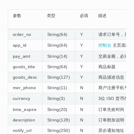
参数
类型
必填
描述
order_no
String(64)
Y
请求订单号，只能
app_id
String(64)
Y
控制台
主页面应用的
pay_amt
String(14)
Y
交易金额，必须大于
goods_title
String(64)
Y
商品标题
goods_desc
String(127)
Y
商品描述信息
mer_phone
String(11)
N
商户注册手机号，
currency
String(3)
N
3位 ISO 货币
time_expire
String(20)
N
订单失效时间，输入
description
String(128)
N
订单附加说明
notify_url
String(250)
N
异步通知地址，url