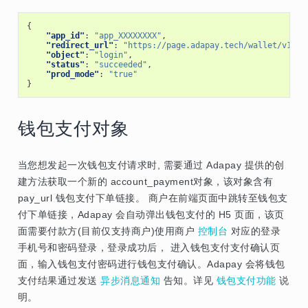
{
"app_id"
:
"app_XXXXXXXX"
,
"redirect_url"
:
"https://page.adapay.tech/wallet/v1/?t
"object"
:
"login"
,
"status"
:
"succeeded"
,
"prod_mode"
:
"true"
}
钱包支付对象
当您想发起一次钱包支付请求时, 需要通过 Adapay 提供的创
建方法获取一个新的 account_payment对象，该对象含有
pay_url 钱包支付下单链接。 商户在前端页面中跳转至钱包支
付下单链接，Adapay 会自动弹出钱包支付的 H5 页面，该页
面需要付款方(目前仅支持商户)使用商户
控制台
对应的登录
手机号和密码登录，登录成功后， 进入钱包支付支付确认页
面，输入钱包支付密码进行钱包支付确认。Adapay 会将钱包
支付结果通过发送
异步消息通知
告知。详见
钱包支付功能
说
明。