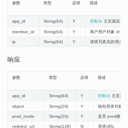
参数
类型
必填
描述
app_id
String(64)
Y
控制台
主页面应用的a
member_id
String(64)
Y
商户用户对象 id
ip
String(64)
Y
请填写真实的用户客
响应
参数
类型
必填
描述
app_id
String(64)
Y
控制台
主页面应用
object
String(20)
Y
钱包登录对象，lo
prod_mode
String(20)
Y
是否 prod模式，t
redirect_url
String(128)
N
登录URL