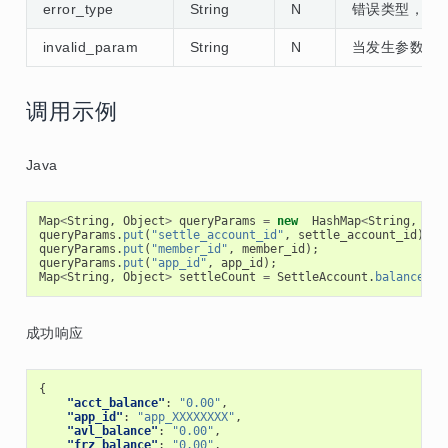
error_type
String
N
错误类型，详
invalid_param
String
N
当发生参数错
调用示例
Java
Map
<
String
,
Object
>
queryParams
=
new
HashMap
<
String
,
Obj
queryParams
.
put
(
"settle_account_id"
,
settle_account_id
);
queryParams
.
put
(
"member_id"
,
member_id
);
queryParams
.
put
(
"app_id"
,
app_id
);
Map
<
String
,
Object
>
settleCount
=
SettleAccount
.
balance
(
qu
成功响应
{
"acct_balance"
:
"0.00"
,
"app_id"
:
"app_XXXXXXXX"
,
"avl_balance"
:
"0.00"
,
"frz_balance"
:
"0.00"
,