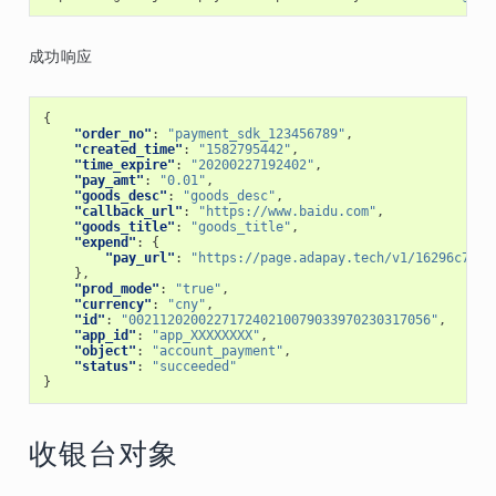
成功响应
{
"order_no"
:
"payment_sdk_123456789"
,
"created_time"
:
"1582795442"
,
"time_expire"
:
"20200227192402"
,
"pay_amt"
:
"0.01"
,
"goods_desc"
:
"goods_desc"
,
"callback_url"
:
"https://www.baidu.com"
,
"goods_title"
:
"goods_title"
,
"expend"
:
{
"pay_url"
:
"https://page.adapay.tech/v1/16296c7c65
},
"prod_mode"
:
"true"
,
"currency"
:
"cny"
,
"id"
:
"002112020022717240210079033970230317056"
,
"app_id"
:
"app_XXXXXXXX"
,
"object"
:
"account_payment"
,
"status"
:
"succeeded"
}
收银台对象