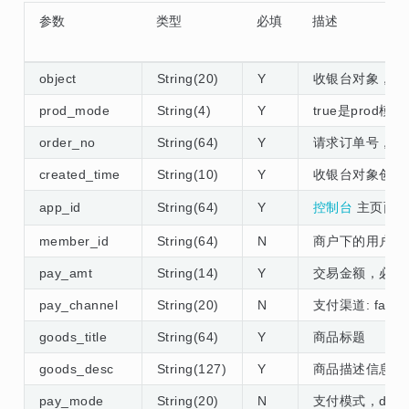
参数
类型
必填
描述
object
String(20)
Y
收银台对象，che
prod_mode
String(4)
Y
true是prod模式
order_no
String(64)
Y
请求订单号，只
created_time
String(10)
Y
收银台对象创建
app_id
String(64)
Y
控制台
主页面应用
member_id
String(64)
N
商户下的用户id
pay_amt
String(14)
Y
交易金额，必须大
pay_channel
String(20)
N
支付渠道: fast
goods_title
String(64)
Y
商品标题
goods_desc
String(127)
Y
商品描述信息
pay_mode
String(20)
N
支付模式，dela