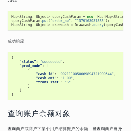
Java
Map
<
String
,
Object
>
queryCashParam
=
new
HashMap
<
String
,
queryCashParam
.
put
(
"order_no"
,
"1579163031383"
);
Map
<
String
,
Object
>
drawcash
=
Drawcash
.
query
(
queryCashPar
成功响应
{
"status"
:
"succeeded"
,
"prod_mode"
:
[
{
"cash_id"
:
"0021110050669894721900544"
,
"cash_amt"
:
"1.00"
,
"trans_stat"
:
"S"
}
]
}
查询账户余额对象
查询商户或商户下某个用户结算账户的余额，当查询商户自身