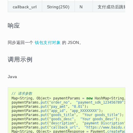
callback_url
String(250)
N
支付成功后跳转地
响应
同步返回一个
钱包支付对象
的 JSON。
调用示例
Java
// 请求参数
Map
<
String
,
Object
>
paymentParams
=
new
HashMap
<
String
,
Ob
paymentParams
.
put
(
"order_no"
,
"payment_sdk_123456789"
);
paymentParams
.
put
(
"pay_amt"
,
"0.01"
);
paymentParams
.
put
(
"app_id"
,
"app_XXXXXXXX"
);
paymentParams
.
put
(
"goods_title"
,
"Your goods_title"
);
paymentParams
.
put
(
"goods_desc"
,
"Your goods_desc"
);
paymentParams
.
put
(
"description"
,
"payment Discription"
);
paymentParams
.
put
(
"callback_url"
,
"https://www.baidu.com"
Map
<
String
,
Object
>
paymentResponse
=
Payment
.
createPage
(
p