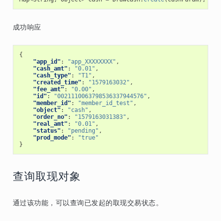
成功响应
{
"app_id"
:
"app_XXXXXXXX"
,
"cash_amt"
:
"0.01"
,
"cash_type"
:
"T1"
,
"created_time"
:
"1579163032"
,
"fee_amt"
:
"0.00"
,
"id"
:
"0021110063798536337944576"
,
"member_id"
:
"member_id_test"
,
"object"
:
"cash"
,
"order_no"
:
"1579163031383"
,
"real_amt"
:
"0.01"
,
"status"
:
"pending"
,
"prod_mode"
:
"true"
}
查询取现对象
通过该功能，可以查询已发起的取现交易状态。