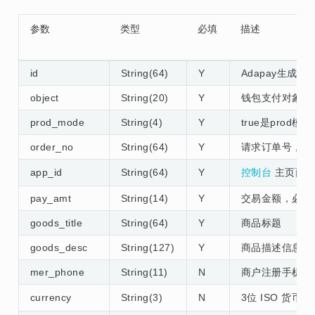
参数
类型
必填
描述
id
String(64)
Y
Adapay生成的
object
String(20)
Y
钱包支付对象，acc
prod_mode
String(4)
Y
true是prod模式
order_no
String(64)
Y
请求订单号，只
app_id
String(64)
Y
控制台
主页面应用
pay_amt
String(14)
Y
交易金额，必须大
goods_title
String(64)
Y
商品标题
goods_desc
String(127)
Y
商品描述信息
mer_phone
String(11)
N
商户注册手机号
currency
String(3)
N
3位 ISO 货